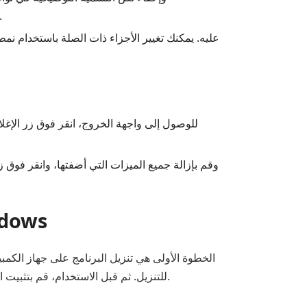
FileExplorer، وإخفاء الزر لأعلى، وتمكين الزجاج على شريط التنقل، واستخدام نمط زر التن
للوصول إلى واجهة الخروج، انقر فوق زر الإغل
OldNewExplorer في نظ
للتنزيل. ثم قبل الاستخدام، قم بتثبيت البرنامج على جهاز الكمبيوتر الخاص بك. افتح الملف المضغوط الذي تم تنزيله. استخرجه كما تريد الموقع. لا تحتاج إلى التثبيت.