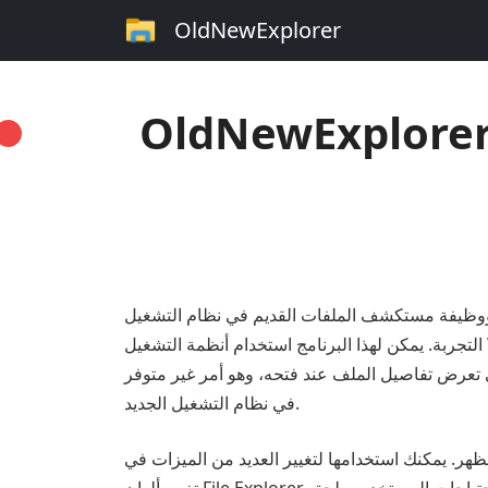
OldNewExplorer
OldNewExplo تنزيل مجاني لنظام التشغيل Windows (أحدث
التجربة. يمكن لهذا البرنامج استخدام أنظمة التشغيل Windows 10 و8 و8.1. لذلك، يمكن لمستخدمي هذه الأنظمة الحصول على تجربة مستكشف ملفات Windows 7. يُعرف
تعرض تفاصيل الملف عند فتحه، وهو أمر غير متوفر
في نظام التشغيل الجديد.
تغيير العديد من الميزات في File Explorer. ليس هذا فحسب، بل يمكنك