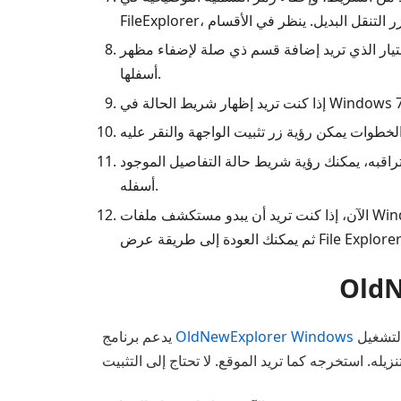
 ذي صلة لإضفاء مظهر Windows 7 عليه. يمكنك تغيير الأجزاء ذات الصلة باستخدام نمط المظهر ونمط شريط الحالة الموجود
أسفلها.
راقبه، يمكنك رؤية شريط حالة التفاصيل الموجود
أسفله.
الآن، إذا كنت تريد أن يبدو مستكشف ملفات Windows 7 بهذا الشكل، فارجع إلى برنامج OldNewExplorer، وقم بإزالة جميع الميزات التي أضفتها، وانقر فوق زر التثبيت.
نظامي التشغيل Windows وMac. الخطوة الأولى هي تنزيل البرنامج على جهاز الكمبيوتر الخاص بك. ثم يجب عليك تحديد الموقع
OldNewExplorer Windows
يدعم برنامج