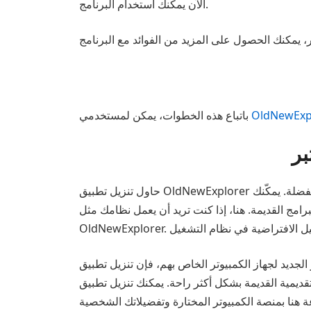
الآن يمكنك استخدام البرنامج.
OldNewExp
باتباع هذه الخطوات، يمكن لمستخدمي
حاول تنزيل تطبيق OldNewExplorer هذا إذا كنت تريد استخدام برامجك القديمة المفضلة. يمكّنك OldNewExplorer أيضًا من اكتساب الكثير من الخبرة التي تمكنت من
ريد أن يعمل نظامك مثل Windows 7، فيمكن تقديم تطبيق OldNewExplorer هذا باعتباره أفضل طريقة لاستخدام
وتر الخاص بهم، فإن تنزيل تطبيق OldNewExplorer وتشغيله سيمكنك من
راحة. يمكنك تنزيل تطبيق OldNewExplorer واستخدامه عندما تكون عمليات الإرسال الجديدة مشكلة. تتميز واجهة المستخدم
رعة هنا بمنصة الكمبيوتر المختارة وتفضيلاتك الشخصية