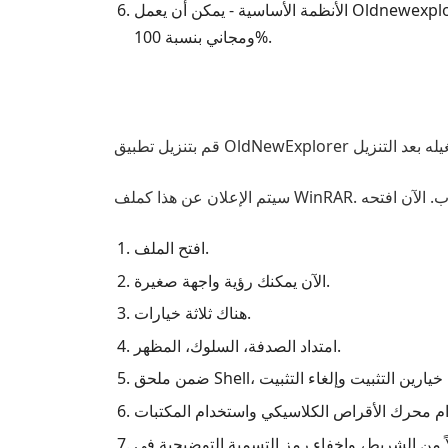
الأنظمة الأساسية - يمكن أن يعمل Oldnewexplorer مع إصدارات Windows 8، وWindows 8.1، وWindows 10، وWindows 11. يمكنك تنزيل هذا البرنامج بشكل آمن
ومجاني بنسبة 100%.
افتح الملف.
الآن يمكنك رؤية واجهة صغيرة.
هناك ثلاثة خيارات.
امتداد الصدفة، السلوك، المظهر.
سمية التوضيحية في FileExplorer Windows، وإخفاء نص التسمية التوضيحية في نوافذ