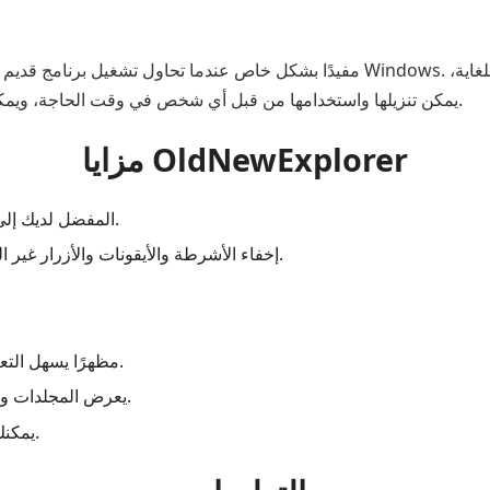
يمكن تنزيلها واستخدامها من قبل أي شخص في وقت الحاجة، ويمكن تقديم حقيقة أن هذا مجاني تمامًا كأهمية أخرى هنا.
مزايا OldNewExplorer
يمكنك إعادة إصدار Windows 7 المفضل لديك إلى جهاز الكمبيوتر.
إخفاء الأشرطة والأيقونات والأزرار غير المرغوب فيها يعطي مظهرًا واضحًا لجهاز الكمبيوتر.
يمنح Windows 7 مظهرًا يسهل التعامل معه من قبل المستخدمين.
- يعرض المجلدات وتفاصيلها دون فتحها. لذلك فهو يقلل من مجهودك.
يمكنك إنجاز عملك بسرعة لأنه يسرع وظائف الكمبيوتر.