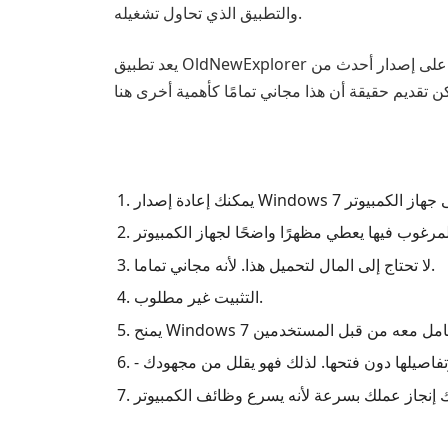
والتطبيق الذي تحاول تشغيله.
يعد تطبيق OldNewExplorer مفيدًا بشكل خاص عندما تحاول تشغيل برنامج قديم على إصدار أحدث من Windows. هذه التطبيقات، التي تم إعدادها بطريقة بسيطة للغاية،
لا تحتاج إلى المال لتحميل هذا. لأنه مجاني تماما.
التثبيت غير مطلوب.