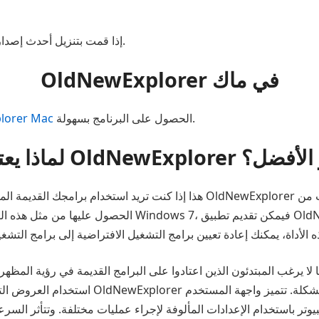
إذا قمت بتنزيل أحدث إصدار، يمكنك الحصول على المزيد من الفوائد مع البرنامج.
OldNewExplorer في ماك
الحصول على البرنامج بسهولة.
lorer Mac
تبر OldNewExplorer هو الأفضل؟
الحصول عليها من مثل هذه البرامج القديمة. هنا، إذا كنت ت
ا يرغب المبتدئون الذين اعتادوا على البرامج القديمة في رؤية المظهر الجديد لجهاز الكمبي
استخدام العروض التقديمية القديمة بشكل أكثر 
كمبيوتر باستخدام الإعدادات المألوفة لإجراء عمليات مختلفة. وتتأثر الس