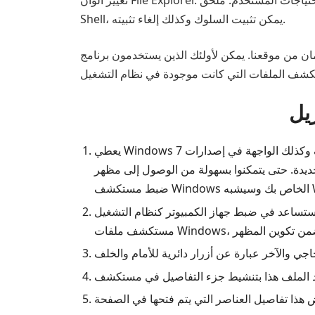
تغيير ألوان File Explorer. وبشكل عام، تنقسم الواجهة هنا إلى ثلاثة أجزاء رئيسية. هم امتداد الصدفة والمظهر والسلوك. ويمكن تخصيصها حسب احتياجات المستخدم. ملحق
Shell، يمكن تثبيت السلوك وكذلك إلغاء تثبيته.
ستخدمون برنامج OldNewExplorer هذا فهم فوائد هذا البرنامج. إذا كنت تريد أيضًا الاستمتاع بتجربة
يعطي Windows 7 الأشكال والوظائف - هناك العديد من التغييرات في الوظائف وكذلك الواجهة في إصدارات Windows 8,8.1 مقارنة بإصدارات Windows 7. لذلك يواجه
الوصول إلى مظهر Windows 7 من خلال OldNewExplorer. سيؤدي هذا إلى
Wi.
وتر كنظام التشغيل Windows 7. وهي إخفاء نص التسمية التوضيحية والرمز في