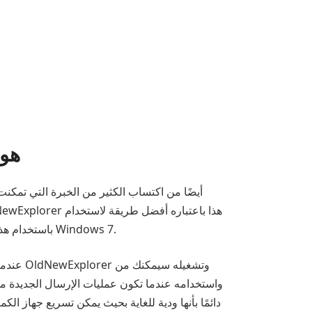
لماذا يع
OldNewExplorer. باستخدام هذه الأداة، يمكنك إعادة تعيين برامج التشغيل الافتراضية إلى برامج التشغيل الافتراضية في نظام التشغيل Windows 7.
عندما ل
دائمًا بأنها ودية للغاية بحيث يمكن تسريع جهاز ال