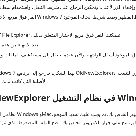
قل البديل. ينظر في الأقسام.
انقر فوق مربع الاختيار الذي تريد إضافة قسم
إذا كنت تريد إظهار شريط الحالة في Windows 7 File Explorer، فيمكنك النقر فوق مربع الاختيار المتعلق بذلك.
بعد الانتهاء من هذه الخطوات يمكن رؤية زر تثبيت الواجهة والنقر عليه.
اق الموجود أسفل الواجهة. والآن عندما تنتقل إلى مستكشف الملفات وت
ثم يمكنك العودة إلى طريقة عرض File Explorer الأصلية التي كانت لديك.
ام التشغيل Windows