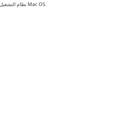
نظام التشغيل ويندوز 10، 8.1،8. لا يمكن استخدامه لنظام التشغيل Mac OS.