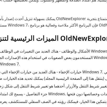
يمكنك بسهولة تنزيل أحدث إصدار بأمان من موقعنا. يمكن لأولئك الذين ي
 وفعالية هو برنامج OldNewExplorer.
ت الرئيسية لتنزيل OldNewExplorer
المستخدمون بعض الصعوبات في استخدام هذه الإصدارات الجديدة. حتى يتمكنوا بسهولة من 
ضبط مستكشف Windows الخاص بك وسيشبه ndows 7
خيارات الإخفاء - هناك العديد من خيارات الإخفاء التي ستساعد في ضبط جهاز الكمبي