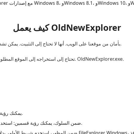
كيف يعمل OldNewExplorer
قم بتنزيل تطبيق OldNewExplorer بأمان من موقعنا على الويب. أنها لا تحتاج إلى التثبيت. يمكن تشغيله بعد التنزيل.
سيتم الإعلان عن هذا كملف WinRAR. تحتاج إلى استخراجه إلى الموقع المطلوب. الآن افتحه. OldNewExplorer.exe.
ضمن ملحق Shell، يمكنك رؤية خيارين التثبيت وإلغاء التثبيت.
ضمن السلوك، يمكنك رؤية قسمين: استخدام محرك الأقراص الكلاسيكي واستخدام المكتبات.
ضمن المظهر، استخدم شريط الأوامر بدلاً من الشريط، وإخفاء رمز الت