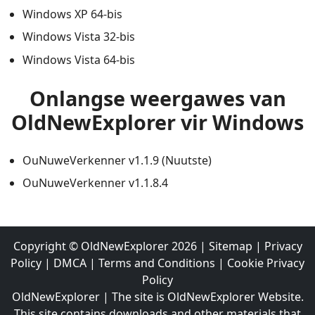
Windows XP 64-bis
Windows Vista 32-bis
Windows Vista 64-bis
Onlangse weergawes van
OldNewExplorer vir Windows
OuNuweVerkenner v1.1.9 (Nuutste)
OuNuweVerkenner v1.1.8.4
Copyright ©
OldNewExplorer
2026
|
Sitemap
|
Privacy
Policy
|
DMCA
|
Terms and Conditions
|
Cookie Privacy
Policy
OldNewExplorer | The site is OldNewExplorer Website.
This site contains downloads and other materials that