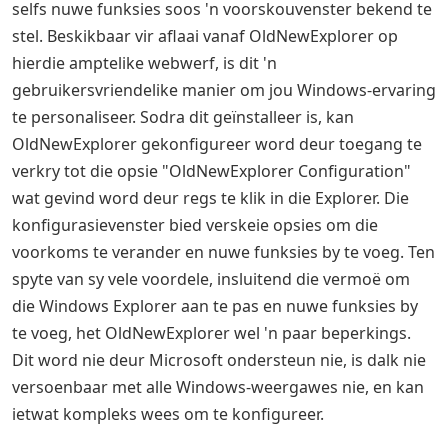
selfs nuwe funksies soos 'n voorskouvenster bekend te
stel. Beskikbaar vir aflaai vanaf OldNewExplorer op
hierdie amptelike webwerf, is dit 'n
gebruikersvriendelike manier om jou Windows-ervaring
te personaliseer. Sodra dit geïnstalleer is, kan
OldNewExplorer gekonfigureer word deur toegang te
verkry tot die opsie "OldNewExplorer Configuration"
wat gevind word deur regs te klik in die Explorer. Die
konfigurasievenster bied verskeie opsies om die
voorkoms te verander en nuwe funksies by te voeg. Ten
spyte van sy vele voordele, insluitend die vermoë om
die Windows Explorer aan te pas en nuwe funksies by
te voeg, het OldNewExplorer wel 'n paar beperkings.
Dit word nie deur Microsoft ondersteun nie, is dalk nie
versoenbaar met alle Windows-weergawes nie, en kan
ietwat kompleks wees om te konfigureer.